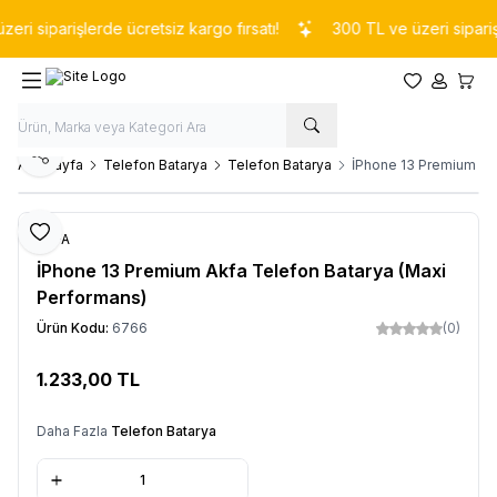
siparişlerde ücretsiz kargo fırsatı!
300 TL ve üzeri siparişlerd
Favorilerim
Hesabım
Sepet
Paylaş
Ana Sayfa
Telefon Batarya
Telefon Batarya
İPhone 13 Premium Ak
Favoriye Ekle
AKFA
İPhone 13 Premium Akfa Telefon Batarya (Maxi
Performans)
Ürün Kodu:
6766
(0)
1.233,00
TL
Sepete Ekle
Daha Fazla
Telefon Batarya