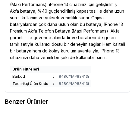
(Maxi Performans) iPhone 13 cihazınız için geliştirilmiş
Akfa batarya, %40 güçlendirilmiş kapasitesi ile daha uzun
süreli kullanım ve yüksek verimlilik sunar. Orijinal
bataryalardan çok daha üstün olan bu batarya, İPhone 13
Premium Akfa Telefon Batarya (Maxi Performans) Akfa
garantisi ile güvence altındadır ve beraberinde gelen
tamir setiyle kullanıcı dostu bir deneyim sağlar. Hem kaliteli
bir batarya hem de kolay kurulum avantajıyla, iPhone 13
cihazınızı daha verimli bir şekilde kullanabilirsiniz.
Ürün Filtreleri
Barkod
:
848CYMP83413i
Tedarikçi Ürün Kodu
:
848CYMP83413i
Benzer Ürünler
AKFA
Akfa Nokia BL-5C Batarya
AKFA
Akfa Nokia BL-4C Batarya
Favorilere Ekle
Favorilere Ekle
1000 mAh
800 mAh
219,33
TL
219,33
TL