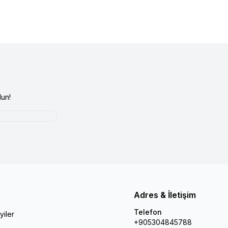
un!
Adres & İletişim
Telefon
yiler
+905304845788