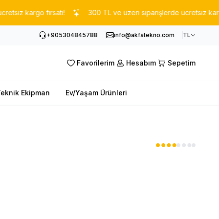
iz kargo fırsatı!
300 TL ve üzeri siparişlerde ücretsiz kargo fır
+905304845788
info@akfatekno.com
TL
Favorilerim
Hesabım
Sepetim
eknik Ekipman
Ev/Yaşam Ürünleri