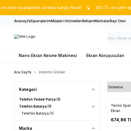
eri siparişlerde ücretsiz kargo fırsatı!
300 TL ve üzeri sipariş
Anasayfa
Siparişlerim
Müşteri Hizmetleri
İletişim
Markalar
Bayi Olun
Nano Ekran Kesme Makinesi
Ekran Koruyucuları
Ana Sayfa
İndirimli Ürünler
Kategori
Telefon Yedek Parça
(1)
Yeni
Tecno Spar
Telefon Batarya
(1)
Favorile
Ekran
Telefon Batarya
(1)
674,86
T
Marka