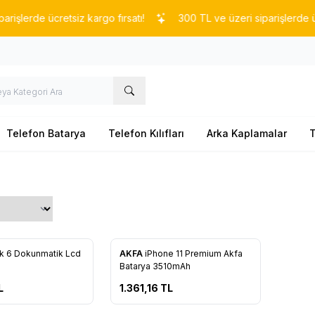
lerde ücretsiz kargo fırsatı!
300 TL ve üzeri siparişlerde ücrets
Telefon Batarya
Telefon Kılıfları
Arka Kaplamalar
T
k 6 Dokunmatik Lcd
AKFA
iPhone 11 Premium Akfa
re Ekle
Favorilere Ekle
Batarya 3510mAh
L
1.361,16
TL