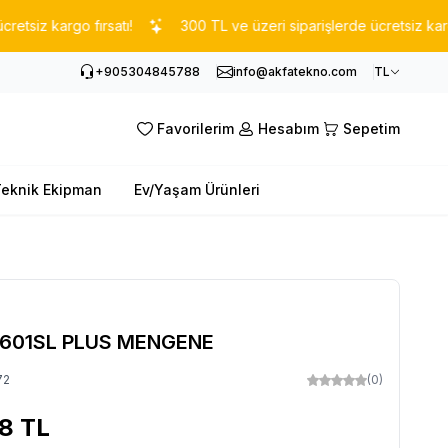
z kargo fırsatı!
300 TL ve üzeri siparişlerde ücretsiz kargo fırs
+905304845788
info@akfatekno.com
TL
Favorilerim
Hesabım
Sepetim
eknik Ekipman
Ev/Yaşam Ürünleri
-601SL PLUS MENGENE
72
(0)
58
TL