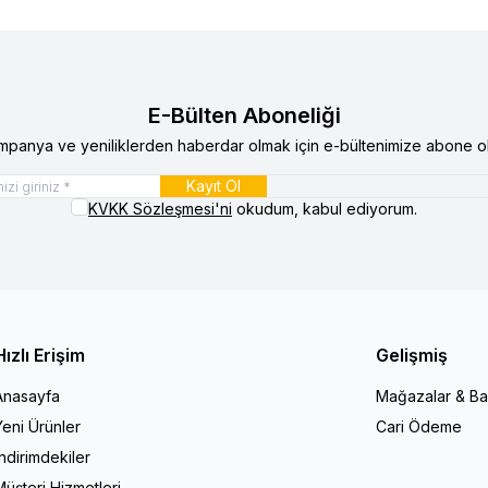
E-Bülten Aboneliği
mpanya ve yeniliklerden haberdar olmak için e-bültenimize abone ol
Kayıt Ol
KVKK Sözleşmesi'ni
okudum, kabul ediyorum.
Hızlı Erişim
Gelişmiş
Anasayfa
Mağazalar & Ba
Yeni Ürünler
Cari Ödeme
İndirimdekiler
Müşteri Hizmetleri