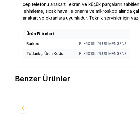
cep telefonu anakartı, ekran ve küçük parçaların sabitlen
lehimleme, sıcak hava ile onarım ve mikroskop altında çalı
anakart ve ekranlara uyumludur. Teknik servisler için vaz
Ürün Filtreleri
Barkod
:
RL-601SL PLUS MENGENE
Tedarikçi Ürün Kodu
:
RL-601SL PLUS MENGENE
Benzer Ürünler
Yeni
Yeni
Mechanic ES360 36'sı 1 Arada Manuel / Elektrikli
Mechanic
Favorilere Ekle
Favori
Tornavida Seti
Tornavid
2.976,64
TL
2.024,