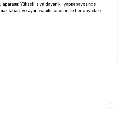
 aparattır. Yüksek ısıya dayanıklı yapısı sayesinde
maz tabanı ve ayarlanabilir çeneleri ile her boyuttaki
risi Anakart Tester
AKFA
Akfa Mega İdea 13 Serisi Anakart Tester
Favorilere Ekle
7.143,95
TL