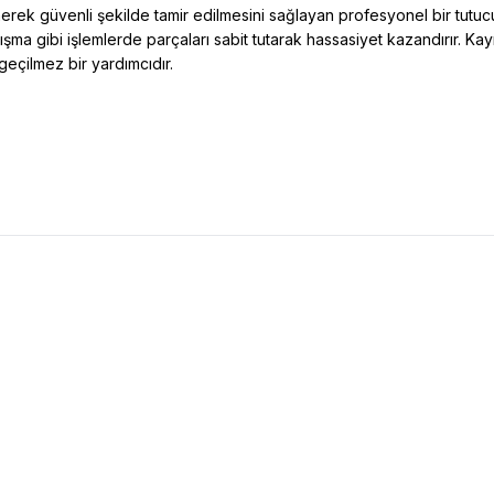
erek güvenli şekilde tamir edilmesini sağlayan profesyonel bir tutucu
şma gibi işlemlerde parçaları sabit tutarak hassasiyet kazandırır. Kay
geçilmez bir yardımcıdır.
 ES240 24'ü 1 Arada Manuel / Elektrikli
AKFA
Akfa Mijing C22 14 Se
lere Ekle
Favorilere Ekle
a Seti
12
TL
5.715,16
TL