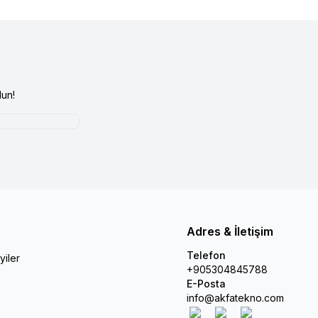
un!
Adres & İletişim
Telefon
yiler
+905304845788
E-Posta
info@akfatekno.com