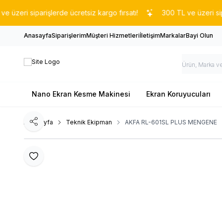
ri siparişlerde ücretsiz kargo fırsatı!
300 TL ve üzeri siparişl
Anasayfa
Siparişlerim
Müşteri Hizmetleri
İletişim
Markalar
Bayi Olun
Nano Ekran Kesme Makinesi
Ekran Koruyucuları
Ana Sayfa
Teknik Ekipman
AKFA RL-601SL PLUS MENGENE
Paylaş
Favoriye Ekle