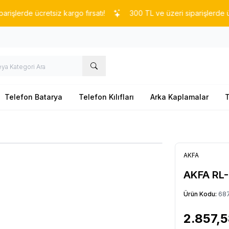
erde ücretsiz kargo fırsatı!
300 TL ve üzeri siparişlerde ücretsi
Telefon Batarya
Telefon Kılıfları
Arka Kaplamalar
T
AKFA
AKFA RL
Ürün Kodu:
68
2.857,