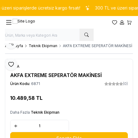
eri siparişlerde ücretsiz kargo fırsatı!
300 TL ve üzeri siparişl
Favorilerim
Hesabım
Sepet
Paylaş
Ana Sayfa
Teknik Ekipman
AKFA EXTREME SEPERATÖR MAKİNESİ
Favoriye Ekle
AKFA
AKFA EXTREME SEPERATÖR MAKİNESİ
Ürün Kodu:
6871
(0)
10.489,58
TL
Sepete Ekle
Daha Fazla
Teknik Ekipman