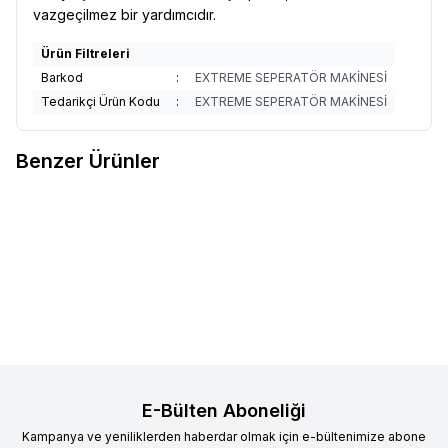
vazgeçilmez bir yardımcıdır.
Ürün Filtreleri
Barkod
:
EXTREME SEPERATÖR MAKİNESİ
Tedarikçi Ürün Kodu
:
EXTREME SEPERATÖR MAKİNESİ
Benzer Ürünler
Mechanic ES360 36'sı 1 Arada
Mechanic ES240 24'ü 1 Arada
Yeni
Yeni
Favorilere Ekle
Favorilere Ekle
Manuel / Elektrikli Tornavida Seti
Manuel / Elektrikli Tornavida Seti
2.979,99
TL
2.026,40
TL
Sepete Ekle
Sepete Ekle
E-Bülten Aboneliği
Kampanya ve yeniliklerden haberdar olmak için e-bültenimize abone