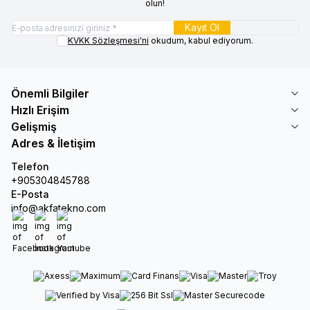
olun!
Kayıt Ol
KVKK Sözleşmesi'ni
okudum, kabul ediyorum.
Önemli Bilgiler
Hızlı Erişim
Gelişmiş
Adres & İletişim
Telefon
+905304845788
E-Posta
info@akfatekno.com
Facebook
İnstagram
Youtube