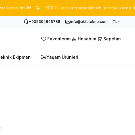
argo fırsatı!
300 TL ve üzeri siparişlerde ücretsiz kargo fırsatı
+905304845788
info@akfatekno.com
TL
Favorilerim
Hesabım
Sepetim
eknik Ekipman
Ev/Yaşam Ürünleri
ı