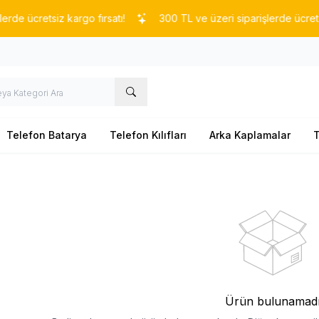
e ücretsiz kargo fırsatı!
300 TL ve üzeri siparişlerde ücretsiz k
Telefon Batarya
Telefon Kılıfları
Arka Kaplamalar
T
Ürün bulunamad