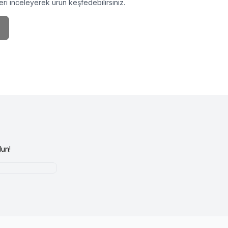
ri inceleyerek ürün keşfedebilirsiniz.
un!