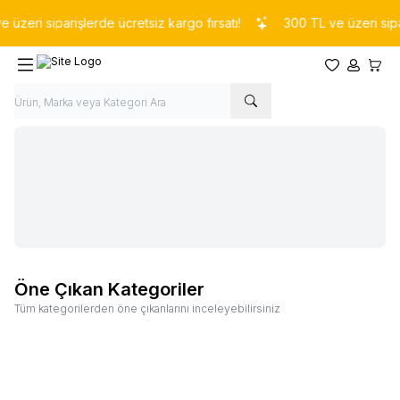
zeri siparişlerde ücretsiz kargo fırsatı!
300 TL ve üzeri sipari
Favorilerim
Hesabım
Sepet
Öne Çıkan Kategoriler
Tüm kategorilerden öne çıkanlarını inceleyebilirsiniz