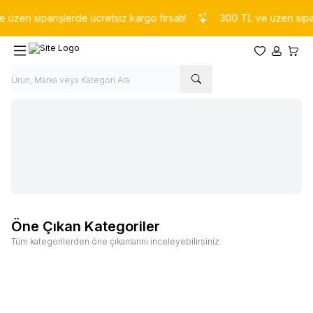
zeri siparişlerde ücretsiz kargo fırsatı!
300 TL ve üzeri sipariş
Favorilerim
Hesabım
Sepet
Öne Çıkan Kategoriler
Tüm kategorilerden öne çıkanlarını inceleyebilirsiniz