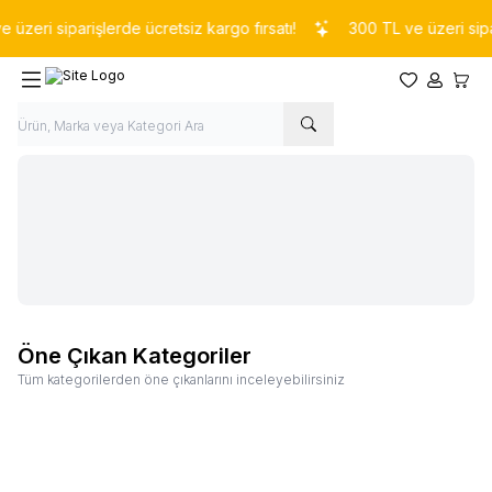
üzeri siparişlerde ücretsiz kargo fırsatı!
300 TL ve üzeri sipari
Favorilerim
Hesabım
Sepet
Öne Çıkan Kategoriler
Tüm kategorilerden öne çıkanlarını inceleyebilirsiniz