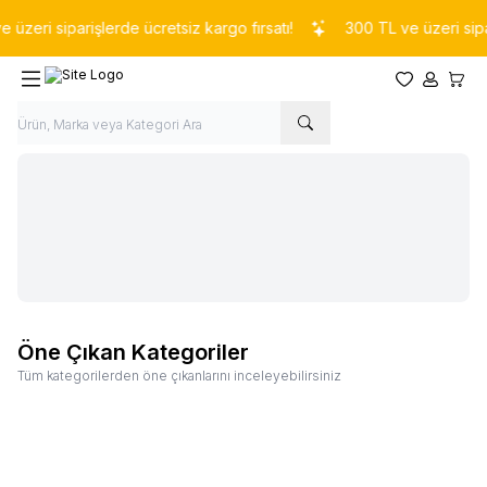
zeri siparişlerde ücretsiz kargo fırsatı!
300 TL ve üzeri sipari
Favorilerim
Hesabım
Sepet
Öne Çıkan Kategoriler
Tüm kategorilerden öne çıkanlarını inceleyebilirsiniz